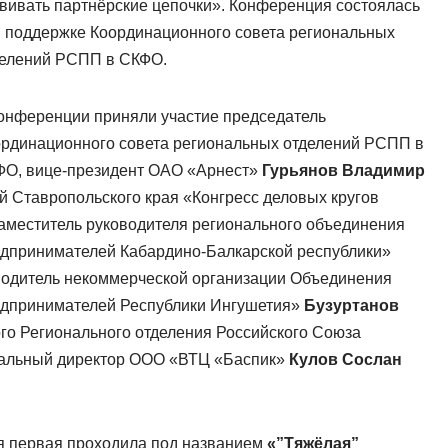
вивать партнёрские цепочки». Конференция состоялась
 поддержке Координационного совета региональных
делений РСПП в СКФО.
онференции приняли участие председатель
рдинационного совета региональных отделений РСПП в
ФО, вице-президент ОАО «Арнест»
Гурьянов Владимир
й Ставропольского края «Конгресс деловых кругов
заместитель руководителя регионального объединения
дпринимателей Кабардино-Балкарской республики»
водитель некоммерческой организации Объединения
едпринимателей Республики Ингушетия»
Бузуртанов
ого Регионального отделения Российского Союза
альный директор ООО «ВТЦ «Баспик»
Кулов Сослан
ия первая проходила под названием
«”Тяжёлая”