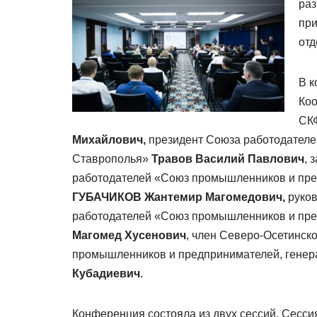
раз
при
от
В к
Коо
СК
Михайлович,
президент Союза работодателе
Ставрополья»
Травов Василий Павлович
, 
работодателей «Союз промышленников и пре
ГУБАЧИКОВ Жантемир Магомедович,
руко
работодателей «Союз промышленников и пр
Магомед Хусенович
, член Северо-Осетинск
промышленников и предпринимателей, генер
Кубадиевич
.
Конференция состояла из двух сессий. Сесс