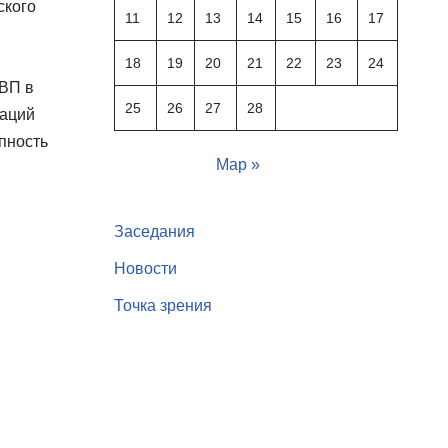
ского
11
12
13
14
15
16
17
18
19
20
21
22
23
24
ВВП в
25
26
27
28
уаций
пность
Мар »
Заседания
Новости
Точка зрения